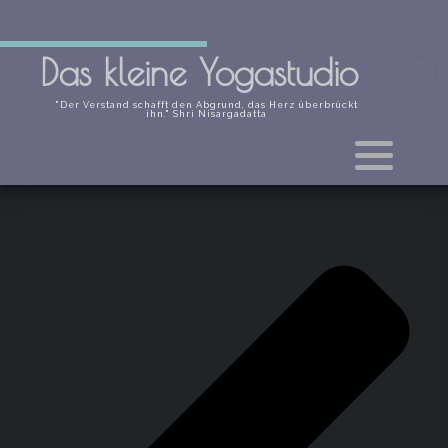
Das kleine Yogastudio
"Der Verstand schafft den Abgrund, das Herz überbrückt
ihn." Shri Nisargadatta