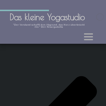
Das kleine Yogastudio
"Der Verstand schafft den Abgrund, das Herz überbrückt
ihn." Shri Nisargadatta